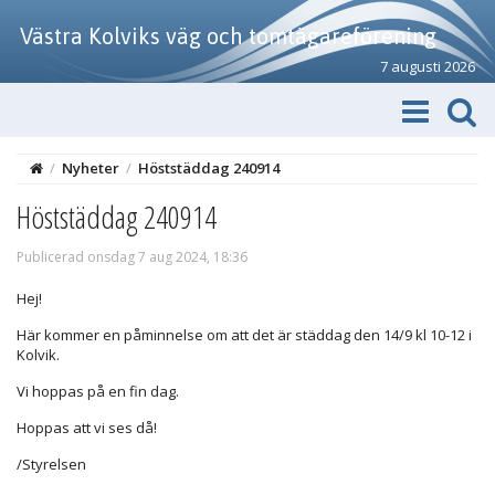
Västra Kolviks väg och tomtägareförening
7 augusti 2026
/
Nyheter
/
Höststäddag 240914
Höststäddag 240914
Publicerad onsdag 7 aug 2024, 18:36
Hej!
Här kommer en påminnelse om att det är städdag den 14/9 kl 10-12 i
Kolvik.
Vi hoppas på en fin dag.
Hoppas att vi ses då!
/Styrelsen